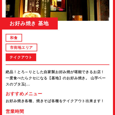
お好み焼き 基地
和食
市街地エリア
テイクアウト
絶品！とろ～りとした自家製お好み焼が堪能できるお店！
一度食べたらクセになる【基地】のお好み焼き。 山芋ベー
スのブタ玉(...
おすすめメニュー
お好み焼き各種、焼きそば各種をテイクアウト出来ます！
営業時間