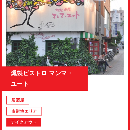
燻製ビストロ マンマ・
ユート
居酒屋
市街地エリア
テイクアウト