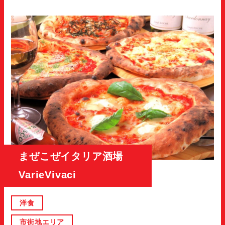
まぜこぜイタリア酒場
VarieVivaci
洋食
市街地エリア