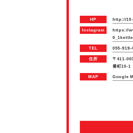
HP
http://10-
Instagram
https://
0_1kettle
TEL
055-919-
住所
〒411-
番町10-1
MAP
Google 