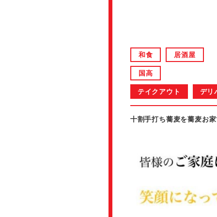
和食
居酒屋
国高
テイクアウト
デリ
十割手打ち蕎麦を蕎麦お家