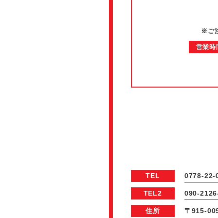
※ご
営業時
TEL
0778‐22‐
TEL2
090‐2126
住所
〒915‐