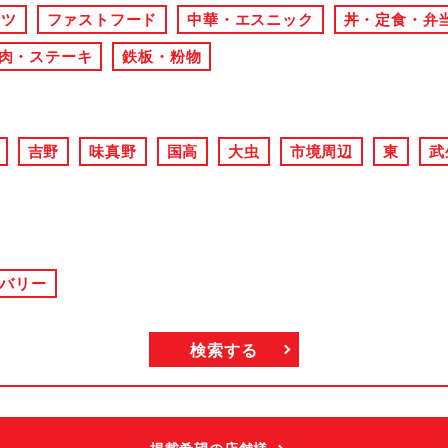
ーツ
ファストフード
中華・エスニック
丼・定食・弁
肉・ステーキ
鉄板・粉物
吉野
味真野
国高
大虫
市境周辺
東
武
バリー