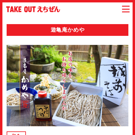
遊亀庵かめや